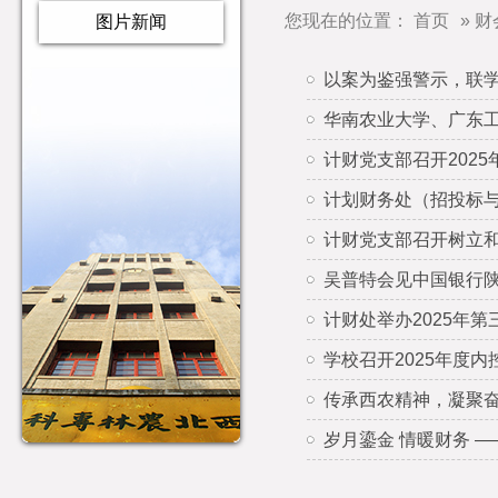
您现在的位置：
首页
» 
图片新闻
以案为鉴强警示，联
华南农业大学、广东
计财党支部召开202
计划财务处（招投标与
计财党支部召开树立
吴普特会见中国银行
计财处举办2025年
学校召开2025年度
传承西农精神，凝聚奋
岁月鎏金 情暖财务 