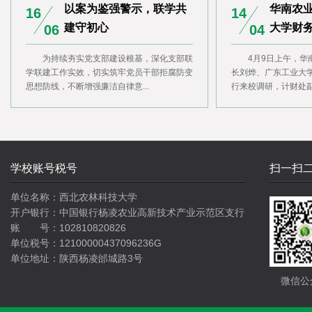
以案为鉴强警示，联学共
华南农
16
14
建守初心
大学财务
06
04
为持续夯实党支部建设根基，深化支部联
​4月9日上午，
学联建工作实效，切实筑牢党员干部拒腐防变
长刘烨、广东工业大
思想防线，不断增强廉洁自律意...
行来校调研，计财处副处
学校账号税号
扫一扫
单位名称：西北农林科技大学
开户银行：中国银行杨凌农业高新技术产业示范区支行
账 号：102810820826
单位税号：12100000437096236G
单位地址：陕西杨凌邰城路3号
微信公